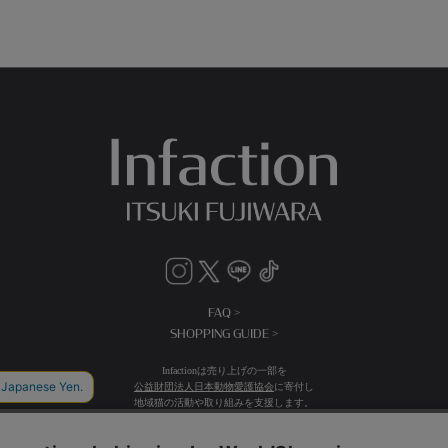
FAQ >
SHOPPING GUIDE >
Infactionは売り上げの一部を
公益財団法人日本動物愛護協会
に寄付し
地域猫の活動や取り組みを支援します。
送料：全国一律500円(税込)
15,000円(税込)以上お買い上げで送料無料