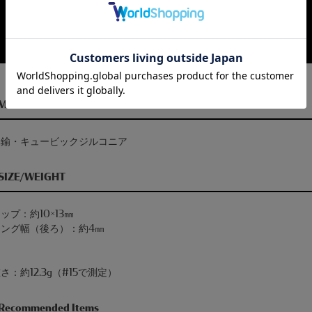
MATERIAL
真鍮・キュービックジルコニア
SIZE/WEIGHT
ップ：約10×13㎜
リング幅（後ろ）：約4㎜
さ：約12.3g（#15で測定）
Recommended Items