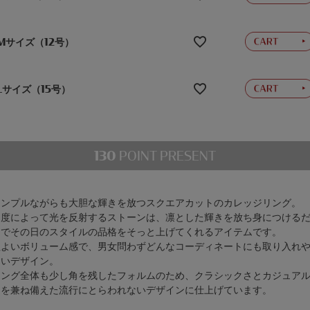
Mサイズ（12号）
Lサイズ（15号）
130
POINT PRESENT
シンプルながらも大胆な輝きを放つスクエアカットのカレッジリング。
角度によって光を反射するストーンは、凛とした輝きを放ち身につける
けでその日のスタイルの品格をそっと上げてくれるアイテムです。
程よいボリューム感で、男女問わずどんなコーディネートにも取り入れ
すいデザイン。
リング全体も少し角を残したフォルムのため、クラシックさとカジュア
さを兼ね備えた流行にとらわれないデザインに仕上げています。