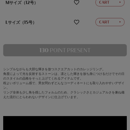
Mサイズ（12号）
Lサイズ（15号）
130
POINT PRESENT
シンプルながらも大胆な輝きを放つスクエアカットのカレッジリング。
角度によって光を反射するストーンは、凛とした輝きを放ち身につけるだけでその日
のスタイルの品格をそっと上げてくれるアイテムです。
程よいボリューム感で、男女問わずどんなコーディネートにも取り入れやすいデザイ
ン。
リング全体も少し角を残したフォルムのため、クラシックさとカジュアルさを兼ね備
えた流行にとらわれないデザインに仕上げています。