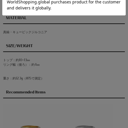
MATERIAL
真鍮・キュービックジルコニア
SIZE/WEIGHT
トップ：約10×13㎜
リング幅（後ろ）：約4㎜
重さ：約12.3g（#15で測定）
Recommended Items