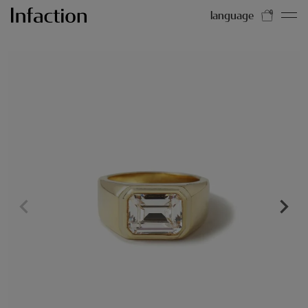
language
0