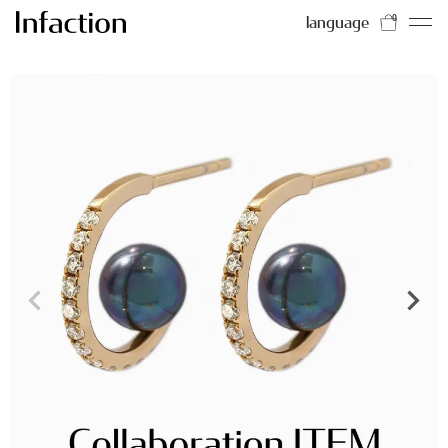
language
0