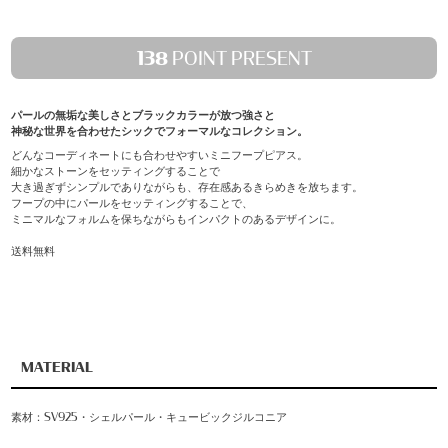
138
POINT PRESENT
パールの無垢な美しさとブラックカラーが放つ強さと
神秘な世界を合わせたシックでフォーマルなコレクション。
どんなコーディネートにも合わせやすいミニフープピアス。
細かなストーンをセッティングすることで
大き過ぎずシンプルでありながらも、存在感あるきらめきを放ちます。
フープの中にパールをセッティングすることで、
ミニマルなフォルムを保ちながらもインパクトのあるデザインに。
送料無料
MATERIAL
素材：SV925・シェルパール・キュービックジルコニア