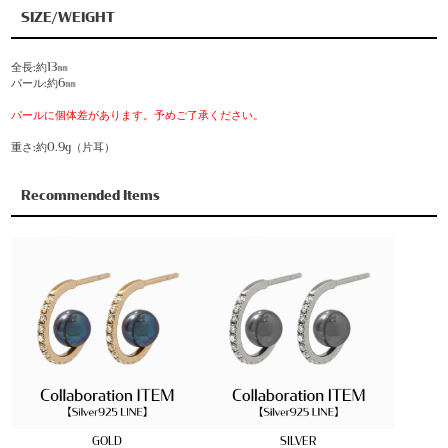
SIZE/WEIGHT
全長:約13㎜
パール:約6㎜
パールに個体差があります。予めご了承ください。
重さ:約0.9g（片耳）
Recommended Items
GOLD
SILVER