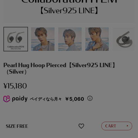
Pearl Hug Hoop Pierced【Silver925 LINE】
（Silver）
¥
15,180
￥5,060
ペイディなら月々
SIZE FREE