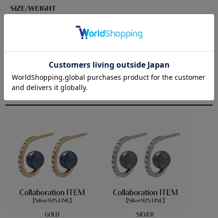
SIZE/WEIGHT
全長:約13㎜
パール:約6㎜
パールに個体差があります。予めご了承ください。
重さ:約0.9g（片耳）
Recommended Items
GOLD
SILVER