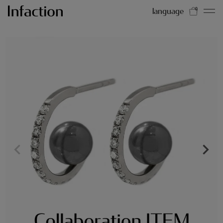
language
0