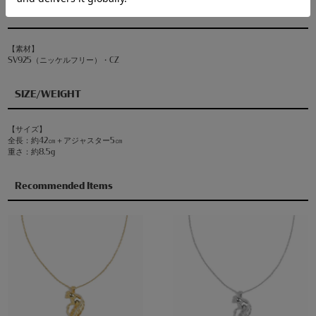
MATERIAL
【素材】
SV925（ニッケルフリー）・CZ
SIZE/WEIGHT
【サイズ】
全長：約42㎝＋アジャスター5㎝
重さ：約8.5g
Recommended Items