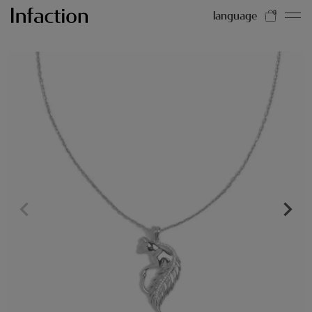
language
0