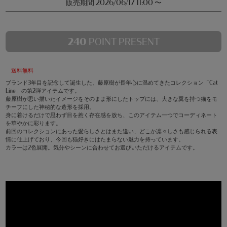
販売期間
2026/06/17 11:00
〜
240
POINT PRESENT
送料無料
ブランド3年目を記念して誕生した、藤原樹が長年心に温めてきたコレクション「Cat
Line」の第2弾アイテムです。
藤原樹が思い描いたイメージをそのまま形にしたトップには、大きな翼を持つ猫をモ
チーフにした神秘的な造形を採用。
身に着けるだけで思わず目を惹く存在感を放ち、このアイテム一つでコーディネート
を華やかに彩ります。
前回のコレクションにあった愛らしさとはまた違い、どこか凛々しさも感じられる表
情に仕上げており、今回も猫好きにはたまらない魅力を持っています。
カラーは2色展開。気分やシーンに合わせてお選びいただけるアイテムです。