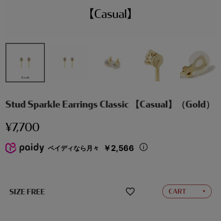
Stud Sparkle Earrings Classic 【Casual】（Gold）
¥
7,700
￥2,566
ペイディなら月々
SIZE FREE