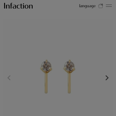
language
0