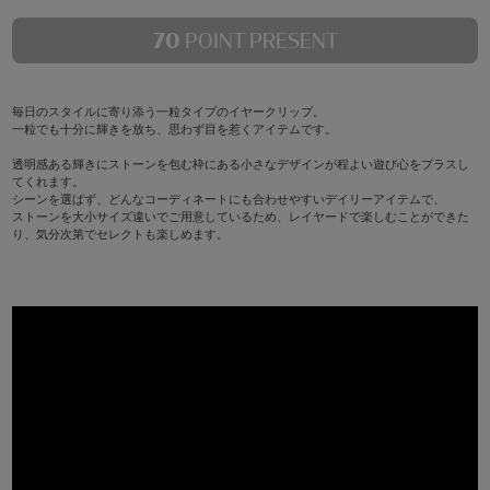
70
POINT PRESENT
毎日のスタイルに寄り添う一粒タイプのイヤークリップ。
一粒でも十分に輝きを放ち、思わず目を惹くアイテムです。
透明感ある輝きにストーンを包む枠にある小さなデザインが程よい遊び心をプラスし
てくれます。
シーンを選ばず、どんなコーディネートにも合わせやすいデイリーアイテムで、
ストーンを大小サイズ違いでご用意しているため、レイヤードで楽しむことができた
り、気分次第でセレクトも楽しめます。