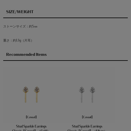
SIZE/WEIGHT
ストーンサイズ：約5㎜
重さ：約1.1g（片耳）
Recommended Items
Stud Sparkle Earrings
Stud Sparkle Earrings
Classic【Casual】（Gold）
Classic【Casual】（Silver）