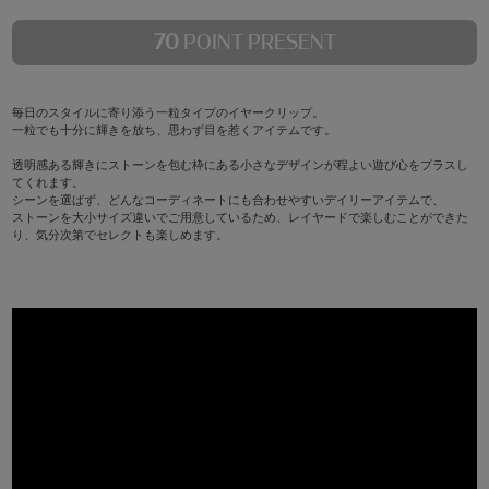
70
POINT PRESENT
毎日のスタイルに寄り添う一粒タイプのイヤークリップ。
一粒でも十分に輝きを放ち、思わず目を惹くアイテムです。
透明感ある輝きにストーンを包む枠にある小さなデザインが程よい遊び心をプラスし
てくれます。
シーンを選ばず、どんなコーディネートにも合わせやすいデイリーアイテムで、
ストーンを大小サイズ違いでご用意しているため、レイヤードで楽しむことができた
り、気分次第でセレクトも楽しめます。