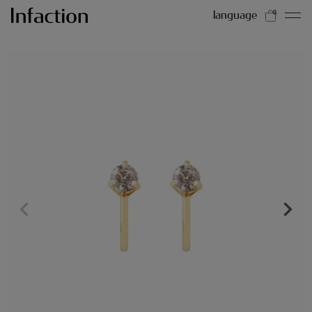
language
0