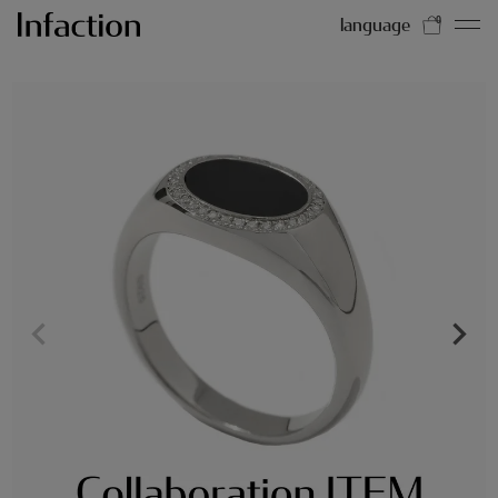
language
0