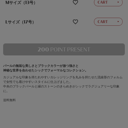
Mサイズ（13号）
Lサイズ（17号）
200
POINT PRESENT
パールの無垢な美しさとブラックカラーが放つ強さと
神秘な世界を合わせたシックでフォーマルなコレクション。
カジュアルな印象を持たれやすいカレッジリングを丸みを持たせた流線形のフォルム
で女性でも着けやすいスタイルに仕上げました。
中央のブラックパールと縁のストーンのきらめきがシックでラグジュアリーな印象
に。
送料無料