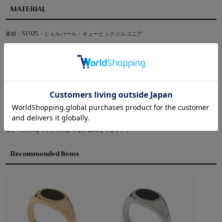
MATERIAL
素材：SV925・シェルパール・キュービックジルコニア
SIZE/WEIGHT
幅：約3.5㎜
トップ：約10×14㎜
パールに個体差があります。予めご了承ください。
重さ：約5.8g（サイズにより重さは異なります。）
Recommended Items