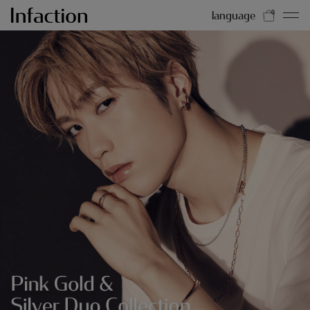
HOME
2ND COLLECTION
language
0