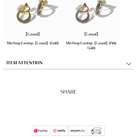
Mix Hoop Earrings【Casual】(Gold)
Mix Hoop Earrings【Casual】(Pink
Gold)
ITEM ATTENTION
SHARE