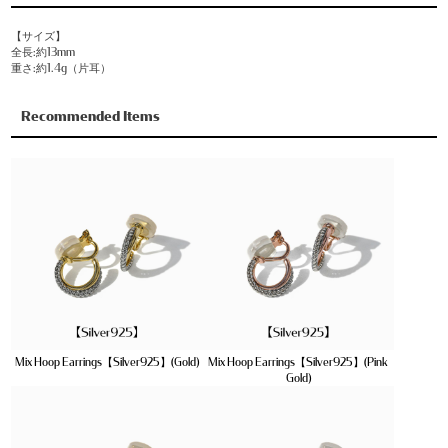
【サイズ】
全長:約13mm
重さ:約1.4g（片耳）
Recommended Items
Mix Hoop Earrings【Silver925】(Gold)
Mix Hoop Earrings【Silver925】(Pink
Gold)