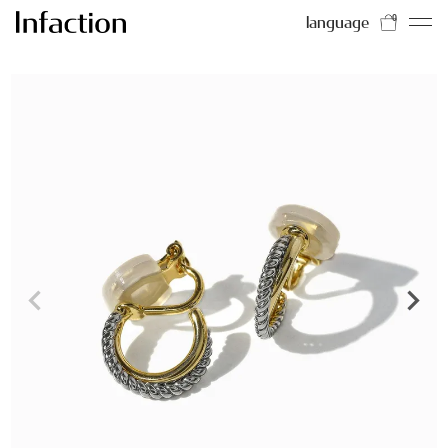
language
0