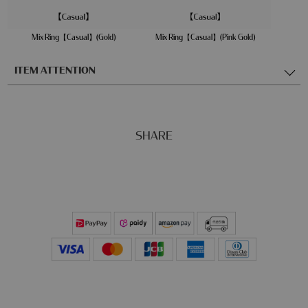
Mix Ring【Casual】(Gold)
Mix Ring【Casual】(Pink Gold)
ITEM ATTENTION
SHARE