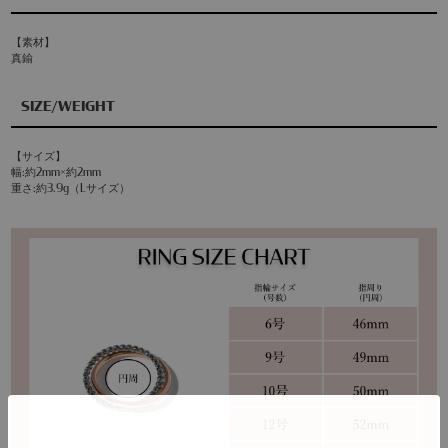
【素材】
真鍮
SIZE/WEIGHT
【サイズ】
幅:約2mm×約2mm
重さ:約3.9g（Lサイズ）