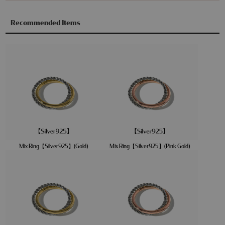
Recommended Items
Mix Ring【Silver925】(Gold)
Mix Ring【Silver925】(Pink Gold)