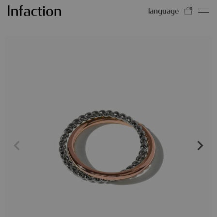
language
0