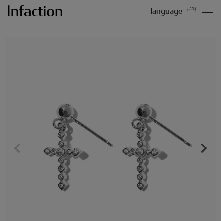
language
0