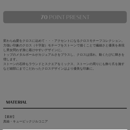
70
POINT PRESENT
変わらぬ愛をクロスに込めて・・・アクセントになるクロスモチーフコレクション。
力強い印象のクロス（十字架）モチーフをストーンで描くことで繊細さと優美を表現
し男女問わず身に着けやすいデザインに。
トップのメタルボールがカジュアルさをプラスし、クロスは揺れ、動くたびに輝きを
増します。
ストーンの石枠もラウンドとスクエアをミックス、ストーンの周りにも飾り爪を施す
など細部にまでこだわったクロスデザインはより優美な印象に。
MATERIAL
【素材】
真鍮・キュービックジルコニア