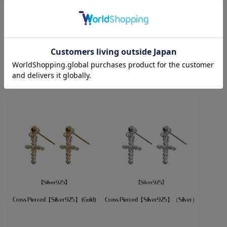
SIZE/WEIGHT
【サイズ】
全長：約18mm
重さ：約0.7g（片耳）
Recommended Items
Cross Pierced【Silver925】 (Gold)
Cross Pierced【Silver925】（Silver）