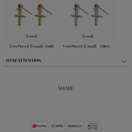
Cross Pierced【Casual】 (Gold)
Cross Pierced【Casual】（Silver）
ITEM ATTENTION
SHARE