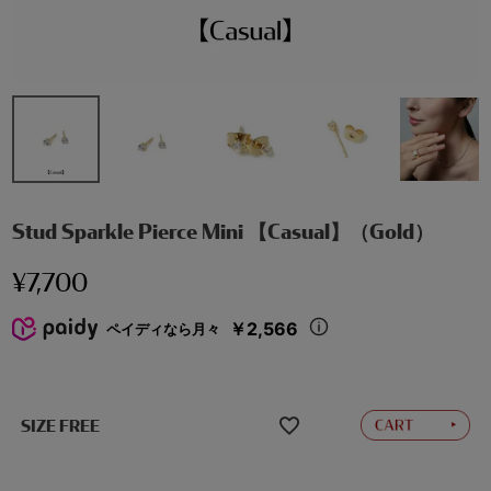
Stud Sparkle Pierce Mini 【Casual】（Gold）
¥
7,700
￥2,566
ペイディなら月々
SIZE FREE