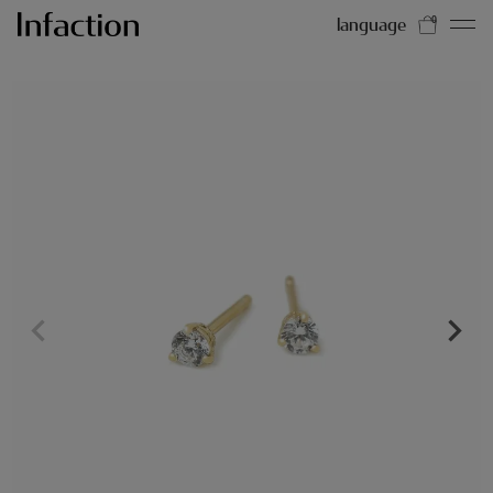
language
0