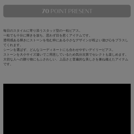
70
POINT PRESENT
毎日のスタイルに寄り添うスタッド型の一粒ピアス。
一粒でも十分に輝きを放ち、思わず目を惹くアイテムです。
透明感ある輝きにストーンを包む枠にある小さなデザインが程よい遊び心をプラスし
てくれます。
シーンを選ばず、どんなコーディネートにも合わせやすいデイリーピアス。
ストーンを大小サイズ違いでご用意しているため気分次第でセレクトも楽しめます。
大切な人への贈り物にもふさわしい、上品さと普遍的な美しさを兼ね備えたアイテム
です。