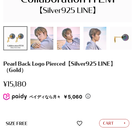
Pearl Back Logo Pierced【Silver925 LINE】
（Gold）
¥
15,180
￥5,060
ペイディなら月々
SIZE FREE