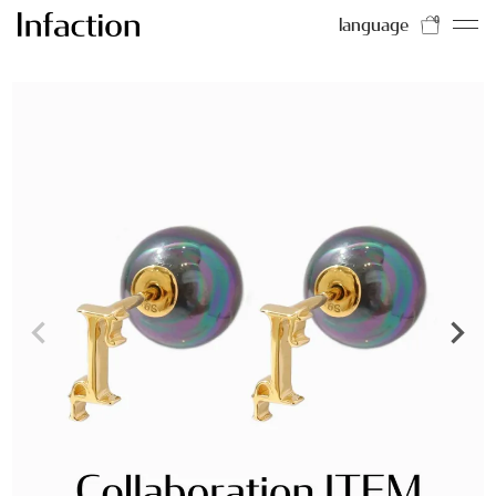
language
0