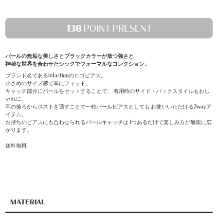
138
POINT PRESENT
パールの無垢な美しさとブラックカラーが放つ強さと
神秘な世界を合わせたシックでフォーマルなコレクション。
ブランド名であるInfactionのロゴピアス。
小さめのサイズ感で耳にフィット。
キャッチ部分にパールをセットすることで、 着用時のサイド・バックスタイルもおし
ゃれに。
耳の後ろからポストを通すことで一粒パールピアスとしても お使いいただける2wayア
イテム。
お持ちのピアスにも合わせられるパールキャッチは 1つあるだけで楽しみ方が無限に広
がります。
送料無料
MATERIAL