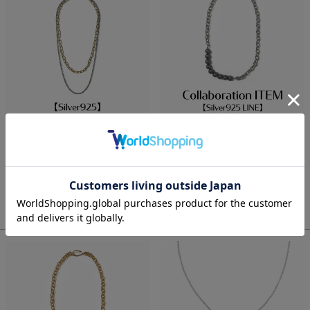
Pearl Mix Malti Chain
異なるカラーで魅せる、自由自在なスタ
イリング
Necklace【Silver925 LINE】
4Way Mix Chain
（Silver）
Necklace【Silver925】(Gold)
¥
25,080
税込
¥
29,700
税込