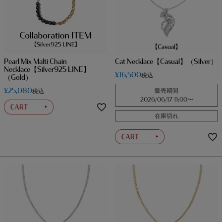
Pearl Mix Malti Chain
Cat Necklace【Casual】（Silver）
Necklace【Silver925 LINE】
¥
16,500
税込
（Gold）
¥
25,080
販売期間
税込
2026/06/17 11:00
〜
在庫切れ