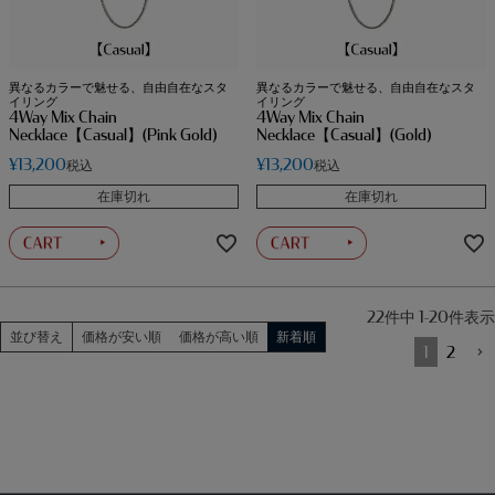
異なるカラーで魅せる、自由自在なスタ
異なるカラーで魅せる、自由自在なスタ
イリング
イリング
4Way Mix Chain
4Way Mix Chain
Necklace【Casual】(Pink Gold)
Necklace【Casual】(Gold)
¥
13,200
¥
13,200
税込
税込
在庫切れ
在庫切れ
22
件中
1
-
20
件表示
並び替え
価格が安い順
価格が高い順
新着順
1
2