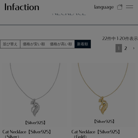
HOME
NECKLACE
language
0
NECKLACE
22
件中
1
-
20
件表示
並び替え
価格が安い順
価格が高い順
新着順
1
2
Cat Necklace【Silver925】
Cat Necklace【Silver925】
（Silver）
（Gold）