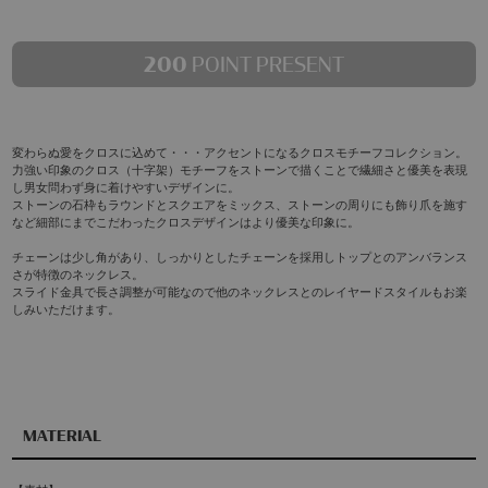
200
POINT PRESENT
変わらぬ愛をクロスに込めて・・・アクセントになるクロスモチーフコレクション。
力強い印象のクロス（十字架）モチーフをストーンで描くことで繊細さと優美を表現
し男女問わず身に着けやすいデザインに。
ストーンの石枠もラウンドとスクエアをミックス、ストーンの周りにも飾り爪を施す
など細部にまでこだわったクロスデザインはより優美な印象に。
チェーンは少し角があり、しっかりとしたチェーンを採用しトップとのアンバランス
さが特徴のネックレス。
スライド金具で長さ調整が可能なので他のネックレスとのレイヤードスタイルもお楽
しみいただけます。
MATERIAL