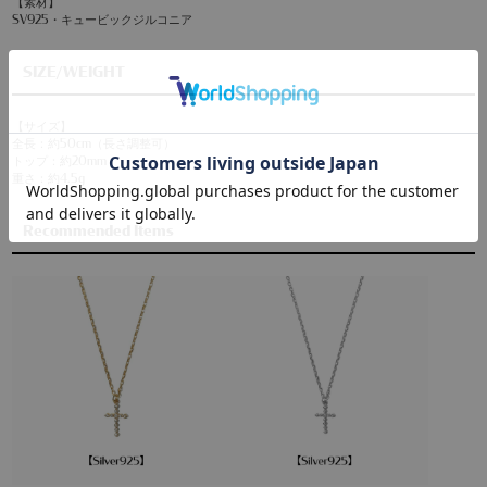
【素材】
SV925・キュービックジルコニア
SIZE/WEIGHT
【サイズ】
全長：約50cm（長さ調整可）
トップ：約20mm
重さ：約4.5g
Recommended Items