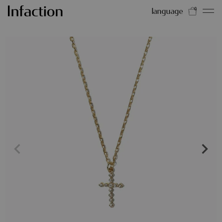
language
0