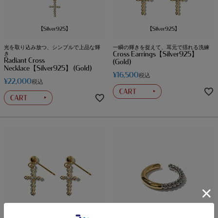
光を取り込み放つ、シンプルで上品な輝
一瞬の輝きを捉えて、耳元で揺れる洗練
Cross Earrings【Silver925】
き
Radiant Cross
(Gold)
Necklace【Silver925】 (Gold)
¥
16,500
税込
¥
22,000
税込