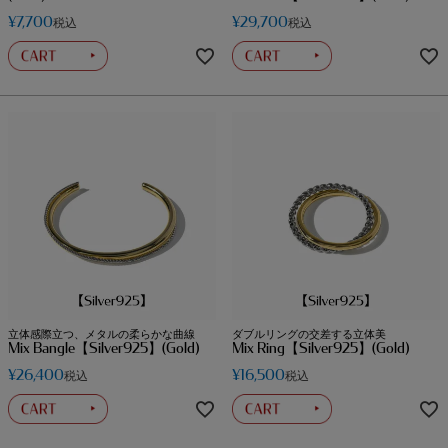
¥
7,700
¥
29,700
税込
税込
立体感際立つ、メタルの柔らかな曲線
ダブルリングの交差する立体美
Mix Bangle【Silver925】(Gold)
Mix Ring【Silver925】(Gold)
¥
26,400
¥
16,500
税込
税込