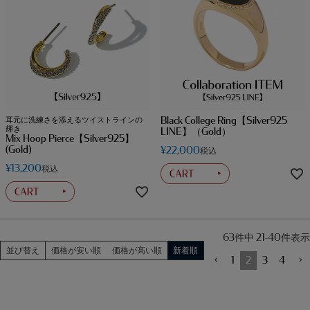
Black College Ring【Silver925
耳元に洗練さを添えるツイストラインの
輝き
LINE】（Gold）
Mix Hoop Pierce【Silver925】
(Gold)
¥
22,000
税込
¥
13,200
税込
63
件中
21
-
40
件表示
並び替え
価格が安い順
価格が高い順
新着順
1
2
3
4