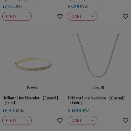
¥
7,700
¥
7,700
税込
税込
Brilliant Line Bracelet 【Casual】
Brilliant Line Necklace 【Casual】
（Gold）
（Gold）
¥
8,800
¥
11,000
税込
税込