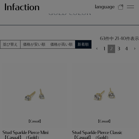
HOME
GOLD COLOR
language
0
GOLD COLOR
63
件中
21
-
40
件表示
並び替え
価格が安い順
価格が高い順
新着順
1
2
3
4
Stud Sparkle Pierce Mini
Stud Sparkle Pierce Classic
【Casual】（Gold）
【Casual】（Gold）