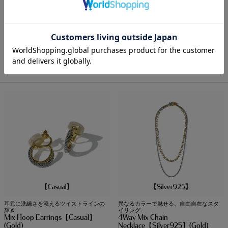
一瞬の輝きを捉えて、耳元で揺れる洗練
2色の融合、表情豊かな2Wayデザイン
Cross Pierced【Silver925】
Mix Hoop Ear Cuff
(Gold)
Ring【Casual】(Gold)
¥
16,500
¥
6,600
税込
税込
耳元に洗練さを添えるツイストラインの
異なるカラーで魅せる、自由自在なスタ
輝き
イリング
Mix Hoop Earrings【Casual】
4Way Mix Chain
(Gold)
Necklace【Silver925】(Gold)