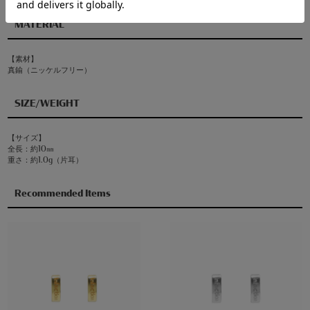
MATERIAL
【素材】
真鍮（ニッケルフリー）
SIZE/WEIGHT
【サイズ】
全長：約10㎜
重さ：約1.0g（片耳）
Recommended Items