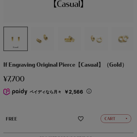
If Engraving Original Pierce【Casual】（Gold）
¥
7,700
￥2,566
ペイディなら月々
FREE