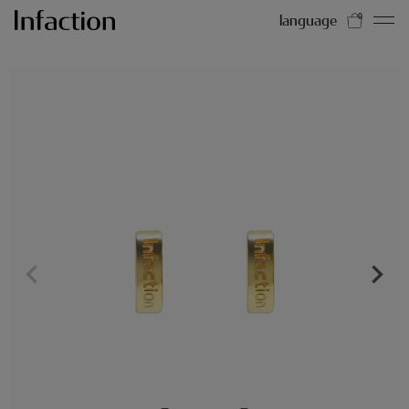
language
0