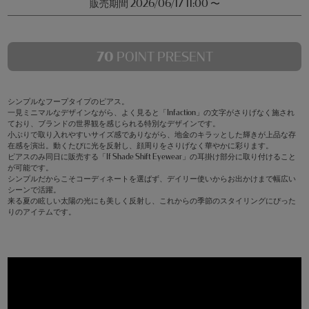
販売期間
2026/06/17 11:00
〜
70
POINT PRESENT
シンプルなフープタイプのピアス。
一見ミニマルなデザインながら、よく見ると「Infaction」の文字がさりげなく施され
ており、ブランドの世界観を感じられる特別なデザインです。
小ぶりで取り入れやすいサイズ感でありながら、地金のキラッとした輝きが上品な存
在感を演出。動くたびに光を反射し、顔周りをさりげなく華やかに彩ります。
ピアスのみ同日に販売する「If Shade Shift Eyewear」の耳掛け部分に取り付けること
が可能です。
シンプルだからこそコーディネートを選ばず、デイリー使いからお出かけまで幅広い
シーンで活躍。
来る夏の眩しい太陽の光にも美しく反射し、これからの季節のスタイリングにぴった
りのアイテムです。