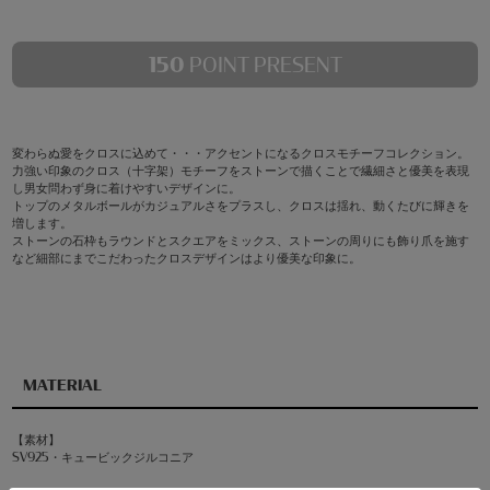
150
POINT PRESENT
変わらぬ愛をクロスに込めて・・・アクセントになるクロスモチーフコレクション。
力強い印象のクロス（十字架）モチーフをストーンで描くことで繊細さと優美を表現
し男女問わず身に着けやすいデザインに。
トップのメタルボールがカジュアルさをプラスし、クロスは揺れ、動くたびに輝きを
増します。
ストーンの石枠もラウンドとスクエアをミックス、ストーンの周りにも飾り爪を施す
など細部にまでこだわったクロスデザインはより優美な印象に。
MATERIAL
【素材】
SV925・キュービックジルコニア