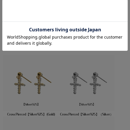
SIZE/WEIGHT
【サイズ】
全長：約18mm
重さ：約0.7g（片耳）
Recommended Items
Cross Pierced【Silver925】 (Gold)
Cross Pierced【Silver925】（Silver）