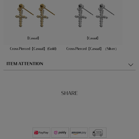
Cross Pierced【Casual】 (Gold)
Cross Pierced【Casual】（Silver）
ITEM ATTENTION
SHARE