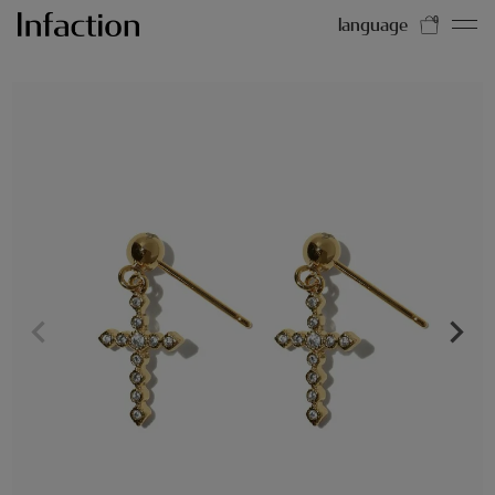
language
0