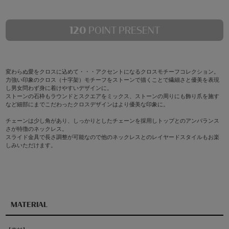
120
POINT PRESENT
変わらぬ愛をクロスに込めて・・・アクセントになるクロスモチーフコレクション。
力強い印象のクロス（十字架）モチーフをストーンで描くことで繊細さと優美を表現
し男女問わず身に着けやすいデザインに。
ストーンの石枠もラウンドとスクエアをミックス、ストーンの周りにも飾り爪を施す
など細部にまでこだわったクロスデザインはより優美な印象に。
チェーンは少し角があり、しっかりとしたチェーンを採用しトップとのアンバランス
さが特徴のネックレス。
スライド金具で長さ調整が可能なので他のネックレスとのレイヤードスタイルもお楽
しみいただけます。
MATERIAL