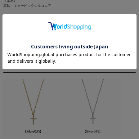
【素材】
真鍮・キュービックジルコニア
SIZE/WEIGHT
【サイズ】
全長：約50cm（長さ調整可）
トップ：約20mm
重さ：約4.5g
Recommended Items