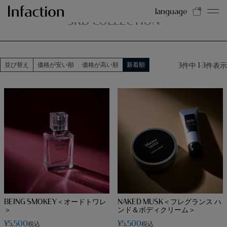
HOME
3RD COLLECTION
language
0
3RD COLLECTION
3
件中
1
-
3
件表示
並び替え
価格が安い順
価格が高い順
新着順
BEING SMOKEY＜オードトワレ
NAKED MUSK＜フレグランス ハ
＞
ンド＆ボディクリーム＞
¥
5,500
¥
5,500
税込
税込