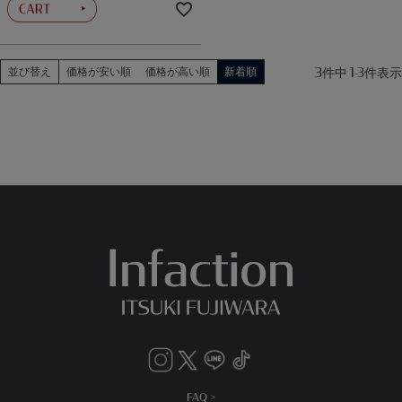
3
件中
1
-
3
件表示
並び替え
価格が安い順
価格が高い順
新着順
FAQ >