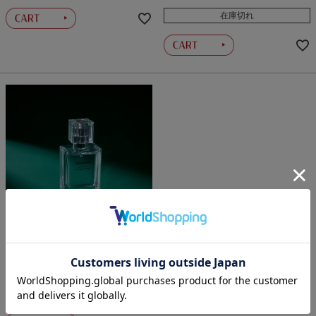
在庫切れ
MOONLIT PETALS＜オードトワ
レ＞
¥
5,500
税込
在庫切れ